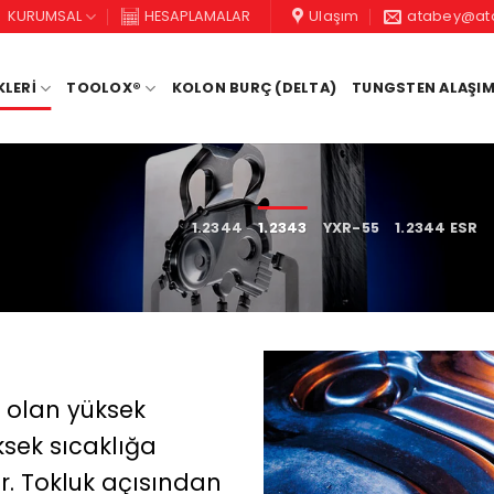
KURUMSAL
HESAPLAMALAR
Ulaşım
atabey@ata
KLERİ
TOOLOX®
KOLON BURÇ (DELTA)
TUNGSTEN ALAŞIM
1.2344
1.2343
YXR-55
1.2344 ESR
yi olan yüksek
üksek sıcaklığa
ir. Tokluk açısından