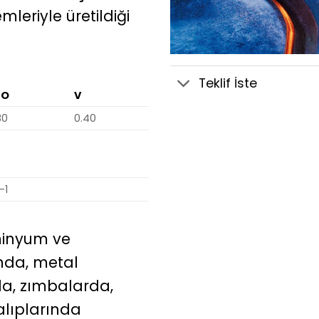
eriyle üretildiği
Teklif İste
MO
V
30
0.40
-1
minyum ve
ında, metal
da, zımbalarda,
alıplarında