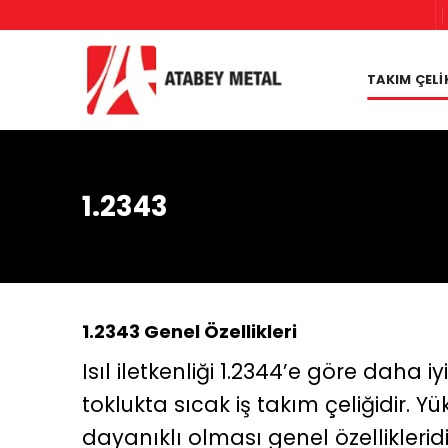
Skip
to
content
TAKIM ÇELİ
1.2343
1.2343 Genel Özellikleri
Isıl iletkenliği 1.2344’e göre daha i
toklukta sıcak iş takım çeliğidir. Y
dayanıklı olması genel özelliklerid