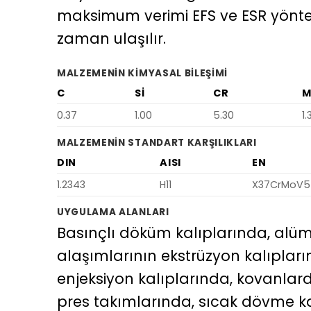
maksimum verimi EFS ve ESR yönteml
zaman ulaşılır.
MALZEMENIN KIMYASAL BILEŞIMI
C
SI
CR
0.37
1.00
5.30
1.
MALZEMENIN STANDART KARŞILIKLARI
DIN
AISI
EN
1.2343
H11
X37CrMoV5
UYGULAMA ALANLARI
Basınçlı döküm kalıplarında, alü
alaşımlarının ekstrüzyon kalıplar
enjeksiyon kalıplarında, kovanlar
pres takımlarında, sıcak dövme k