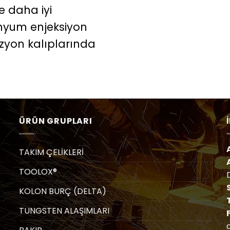
öre daha iyi
nyum enjeksiyon
üzyon kalıplarında
ÜRÜN GRUPLARI
TAKIM ÇELİKLERİ
TOOLOX®
KOLON BURÇ (DELTA)
T
TUNGSTEN ALAŞIMLARI