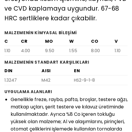
ve CVD kaplamaya uygundur. 67-68
HRC sertliklere kadar çıkabilir.
MALZEMENIN KIMYASAL BILEŞIMI
C
CR
MO
W
CO
V
1.10
4.00
9.50
1.55
8.00
1.10
MALZEMENIN STANDART KARŞILIKLARI
DIN
AISI
EN
1.3247
M42
HS2-9-1-8
UYGULAMA ALANLARI
Genellikle freze, rayba, pafta, broşlar, testere ağzı,
matkap uçları, şerit testere ve kılavuz üretiminde
kullanılmaktadır. Ayrıca %8 Co içeren tokluğu
yüksek olan malzeme; Al ve alaşımlarını, pirinçleri,
otomat çeliklerini işlemede kullanılan tornalarda