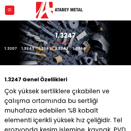
Skip
to
content
1.3247
1.3207
1.3243
1.3343
1.3247
1.3344
1.3247 Genel Özellikleri
Çok yüksek sertliklere çıkabilen ve
çalışma ortamında bu sertliği
muhafaza edebilen %8 kobalt
elementi içerikli yüksek hız çeliğidir. Tel
erozyonda kesim işlemine, kaynak, PVD