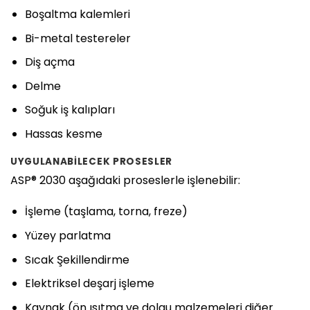
Boşaltma kalemleri
Bi-metal testereler
Diş açma
Delme
Soğuk iş kalıpları
Hassas kesme
UYGULANABILECEK PROSESLER
ASP® 2030 aşağıdaki proseslerle işlenebilir:
İşleme (taşlama, torna, freze)
Yüzey parlatma
Sıcak Şekillendirme
Elektriksel deşarj işleme
Kaynak (ön ısıtma ve dolgu malzemeleri diğer