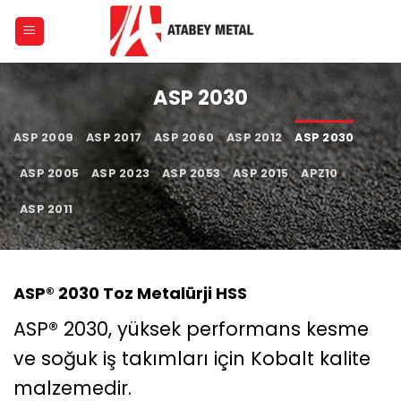
Skip
to
content
ASP 2030
ASP 2009
ASP 2017
ASP 2060
ASP 2012
ASP 2030
ASP 2005
ASP 2023
ASP 2053
ASP 2015
APZ10
ASP 2011
ASP® 2030 Toz Metalürji HSS
ASP® 2030, yüksek performans kesme
ve soğuk iş takımları için Kobalt kalite
malzemedir.