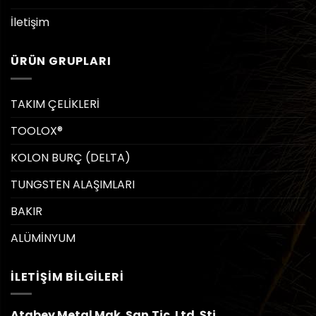
İletişim
ÜRÜN GRUPLARI
TAKIM ÇELİKLERİ
TOOLOX®
KOLON BURÇ (DELTA)
TUNGSTEN ALAŞIMLARI
BAKIR
ALÜMİNYUM
İLETIŞIM BILGILERI
Atabey Metal Mak. San.Tic. Ltd. Şti.