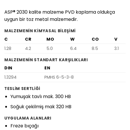
ASP® 2030 kalite malzeme PVD kaplama oldukça
uygun bir toz metal malzemedir.
MALZEMENIN KIMYASAL BILEŞIMI
C
CR
MO
W
CO
V
1.28
4.2
5.0
6.4
8.5
3.1
MALZEMENIN STANDART KARŞILIKLARI
DIN
EN
1.3294
PMHS 6-5-3-8
TESLIM SERTLIĞI
Yumuşak tavlı mak. 300 HB
Soğuk çekilmiş mak 320 HB
UYGULAMA ALANLARI
Freze bıçağı