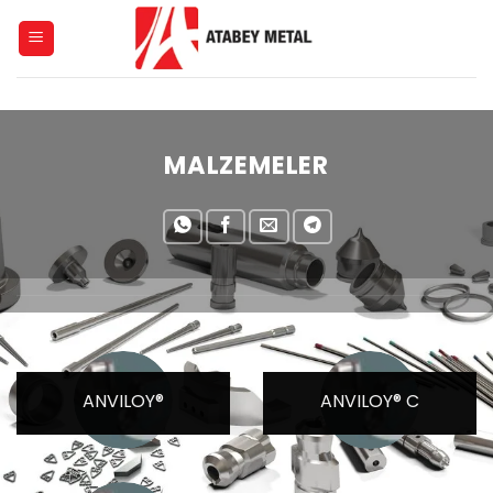
Skip
to
content
MALZEMELER
ANVILOY®
ANVILOY® C