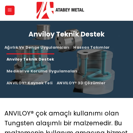
Skip
to
content
Anviloy Teknik Destek
Ağırlık Ve Denge Uygulamaları
Hassas Takımlar
Anviloy Teknik Destek
Medikal ve Koruma Uygulamaları
ANVILOY® Kaynak Teli
ANVILOY® 3D Çözümler
ANVILOY® çok amaçlı kullanımı olan
Tungsten alaşımlı bir malzemedir. Bu
malzemenin kullanım amacına hizmet